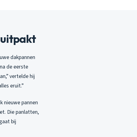
uitpakt
ieuwe dakpannen
na de eerste
n,” vertelde hij
les eruit.”
t ik nieuwe pannen
t. Die panlatten,
gaat bij