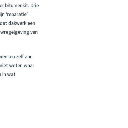
er bitumenkit. Drie
n ‘reparatie’
n dat dakwerk een
uwregelgeving van
 mensen zelf aan
 niet weten waar
n in wat