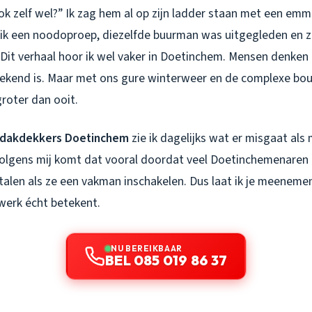
ok zelf wel?” Ik zag hem al op zijn ladder staan met een emm
 ik een noodoproep, diezelfde buurman was uitgegleden en zij
. Dit verhaal hoor ik wel vaker in Doetinchem. Mensen denke
eekend is. Maar met ons gure winterweer en de complexe bo
groter dan ooit.
 dakdekkers Doetinchem
zie ik dagelijks wat er misgaat als
volgens mij komt dat vooral doordat veel Doetinchemenaren
talen als ze een vakman inschakelen. Dus laat ik je meeneme
werk écht betekent.
NU BEREIKBAAR
BEL 085 019 86 37