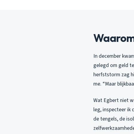
Waarom 
In december kwam 
gelegd om geld te
herfststorm zag hi
me. “Maar blijkba
Wat Egbert niet wi
leg, inspecteer ik
de tengels, de iso
zelfwerkzaamhede