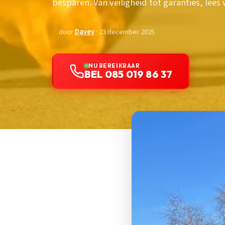
besparen. Van veiligheid tot garanties, lee
door
Davey
· 23 december 2025
NU BEREIKBAAR
BEL 085 019 86 37