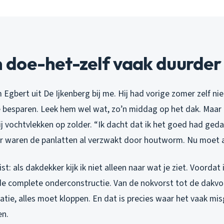
doe-het-zelf vaak duurder 
Egbert uit De Ijkenberg bij me. Hij had vorige zomer zelf n
 besparen. Leek hem wel wat, zo’n middag op het dak. Maar 
j vochtvlekken op zolder. “Ik dacht dat ik het goed had gedaa
ar waren de panlatten al verzwakt door houtworm. Nu moet al
st: als dakdekker kijk ik niet alleen naar wat je ziet. Voorda
 de complete onderconstructie. Van de nokvorst tot de dakvoe
latie, alles moet kloppen. En dat is precies waar het vaak mis
n.