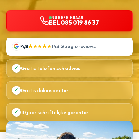
NU BEREIKBAAR
BEL 085 019 86 37
4,8
★★★★★
143 Google reviews
✓
Gratis telefonisch advies
✓
Gratis dakinspectie
✓
10 jaar schriftelijke garantie