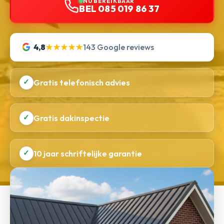
NU BEREIKBAAR
BEL 085 019 86 37
4,8
★★★★★
143 Google reviews
✓
Gratis telefonisch advies
✓
Gratis dakinspectie
✓
10 jaar schriftelijke garantie