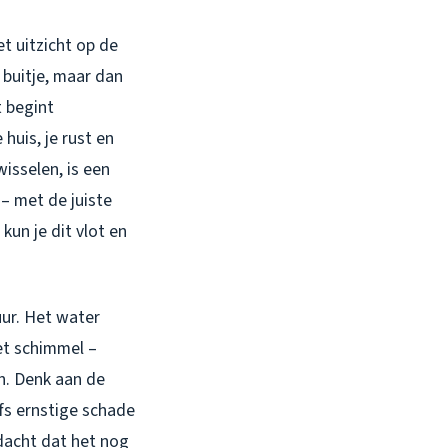
et uitzicht op de
 buitje, maar dan
t begint
huis, je rust en
wisselen, is een
 – met de juiste
kun je dit vlot en
uur. Het water
et schimmel –
jn. Denk aan de
fs ernstige schade
 dacht dat het nog