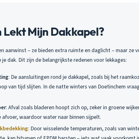
Lekt Mijn Dakkapel?
een aanwinst – ze bieden extra ruimte en daglicht – maar ze
je dak. Dit zijn de belangrijkste redenen voor lekkages:
ting
: De aansluitingen rond je dakkapel, zoals bij het raamko
oop van tijd slijten. In de natte winters van Doetinchem vra
oer
: Afval zoals bladeren hoopt zich op, zeker in groene wijke
 afvoer, waardoor water naar binnen sijpelt.
kbedekking
: Door wisselende temperaturen, zoals van wint
e, kan bitumen of EPDM barsten – iets wat vaak voorkomt i