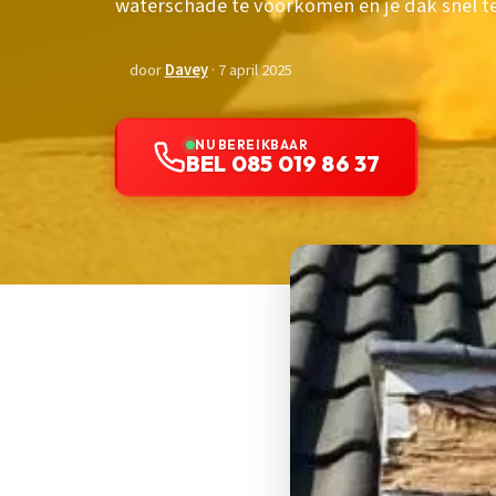
waterschade te voorkomen en je dak snel te
door
Davey
· 7 april 2025
NU BEREIKBAAR
BEL 085 019 86 37