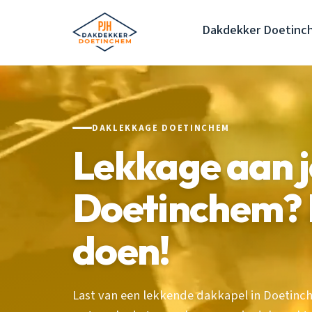
Dakdekker Doetinc
DAKLEKKAGE DOETINCHEM
Lekkage aan j
Doetinchem? D
doen!
Last van een lekkende dakkapel in Doetin