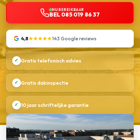
NU BEREIKBAAR
BEL 085 019 86 37
4,8
★★★★★
143 Google reviews
✓
Gratis telefonisch advies
✓
Gratis dakinspectie
✓
10 jaar schriftelijke garantie