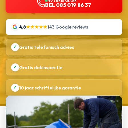
NU BEREIKBAAR
BEL 085 019 86 37
4,8
★★★★★
143 Google reviews
✓
Gratis telefonisch advies
✓
Gratis dakinspectie
✓
10 jaar schriftelijke garantie