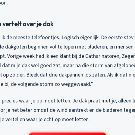
oon.
 vertelt over je dak
g ik de meeste telefoontjes. Logisch eigenlijk. De eerste ste
e dakgoten beginnen vol te lopen met bladeren, en mensen
lopt. Vorige week had ik een klant bij de Catharinatoren, Zege
ijd dat mijn dak wel goed zat, maar na die storm van afgelo
el op zolder. Bleek dat drie dakpannen los zaten. Als ik dat ni
ze bij de volgende storm zo weggewaaid.”
is precies waar je op moet letten. Je dak praat met je, alleen 
oor je het beter omdat de wind aantrekt en de bladeren tegen
 je vertellen waar je echt op moet letten.