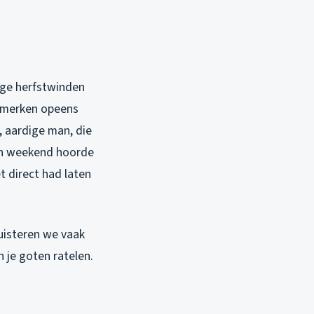
vige herfstwinden
 merken opeens
r, aardige man, die
pen weekend hoorde
et direct had laten
luisteren we vaak
 je goten ratelen.