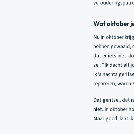
verouderingspatr
Wat oktober je
Nu in oktober krij
hebben gewaaid, d
dat er iets niet k
zei:
“Ik dacht alt
ik ’s nachts gerits
repareren, waren 
Dat geritsel, dat 
niet. In oktober h
Maar goed, laat ik