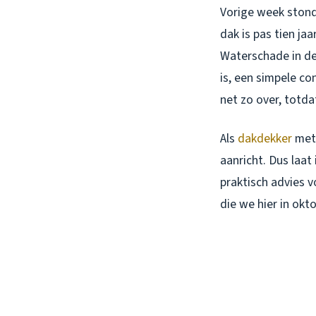
Vorige week stond i
dak is pas tien ja
Waterschade in de
is, een simpele c
net zo over, totdat
Als
dakdekker
met 
aanricht. Dus laa
praktisch advies 
die we hier in ok