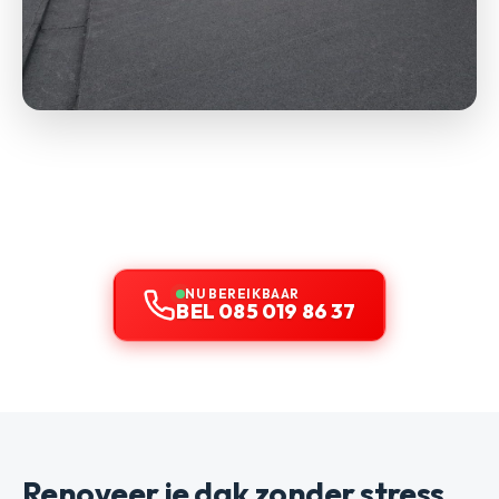
NU BEREIKBAAR
BEL 085 019 86 37
Renoveer je dak zonder stress