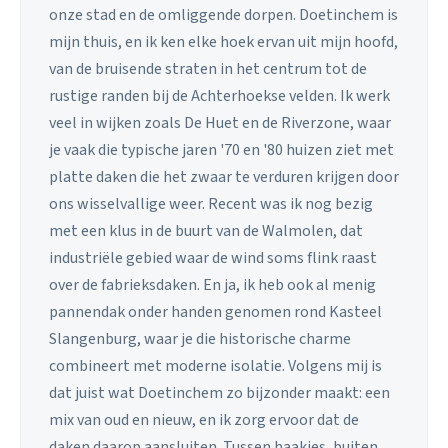
onze stad en de omliggende dorpen. Doetinchem is
mijn thuis, en ik ken elke hoek ervan uit mijn hoofd,
van de bruisende straten in het centrum tot de
rustige randen bij de Achterhoekse velden. Ik werk
veel in wijken zoals De Huet en de Riverzone, waar
je vaak die typische jaren '70 en '80 huizen ziet met
platte daken die het zwaar te verduren krijgen door
ons wisselvallige weer. Recent was ik nog bezig
met een klus in de buurt van de Walmolen, dat
industriële gebied waar de wind soms flink raast
over de fabrieksdaken. En ja, ik heb ook al menig
pannendak onder handen genomen rond Kasteel
Slangenburg, waar je die historische charme
combineert met moderne isolatie. Volgens mij is
dat juist wat Doetinchem zo bijzonder maakt: een
mix van oud en nieuw, en ik zorg ervoor dat de
daken daarop aansluiten. Tussen haakjes, buiten